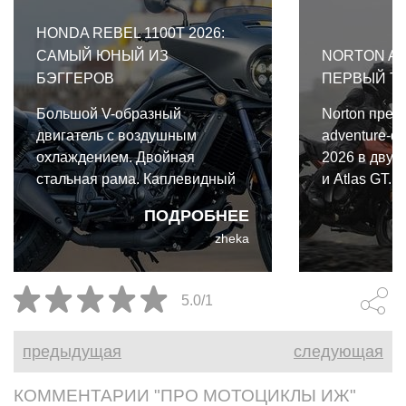
HONDA REBEL 1100T 2026:
САМЫЙ ЮНЫЙ ИЗ
NORTON AT
БЭГГЕРОВ
ПЕРВЫЙ Т
Большой V-образный
Norton пред
двигатель с воздушным
adventure-ф
охлаждением. Двойная
2026 в двух 
стальная рама. Каплевидный
и Atlas GT.
бензобак. Штанги толкателей.
одной архите
ПОДРОБНЕЕ
Оребрение цилиндров.
важными от
zheka
Платформы для ног. И,
конечно, мощная
аудиосистема. Таков
5.0/1
традиционный портрет
классического бэггера. Именно
предыдущая
следующая
таким Honda Rebel 1100T 2026
не является ни на йоту.
КОММЕНТАРИИ "ПРО МОТОЦИКЛЫ ИЖ"